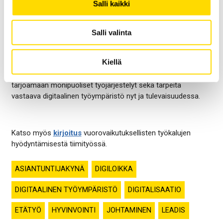
etätöitä ja
opetusalan ammattilaisistakin 39% toivoi
Salli kaikki
voivansa tehdä enemmän etätöitä jatkossa
.
Laajemmassa kuvassa etätyöllä on tärkeä merkitys
Salli valinta
työllistymisessä, etenkin harvemmin asutuilla alueilla. Myös
yritykset voivat parantaa kilpailukykyään rekrytoimalla
Kiellä
osaamista laajemmalta maantieteelliseltä alueelta.
Kilpailukykyisten organisaatioiden onkin pystyttävä
tarjoamaan monipuoliset työjärjestelyt sekä tarpeita
vastaava digitaalinen työympäristö nyt ja tulevaisuudessa.
Katso myös
kirjoitus
vuorovaikutuksellisten työkalujen
hyödyntämisestä tiimityössä.
ASIANTUNTIJAKYNÄ
DIGILOIKKA
DIGITAALINEN TYÖYMPÄRISTÖ
DIGITALISAATIO
ETÄTYÖ
HYVINVOINTI
JOHTAMINEN
LEADIS