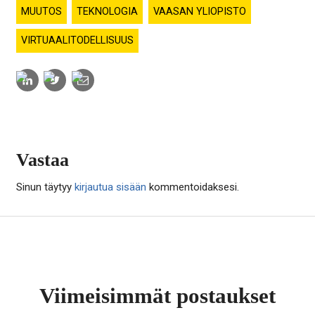
MUUTOS
TEKNOLOGIA
VAASAN YLIOPISTO
VIRTUAALITODELLISUUS
Share
Share
Share
to:
to:
to:
linkedin
twitter
email
Vastaa
Sinun täytyy
kirjautua sisään
kommentoidaksesi.
Viimeisimmät postaukset