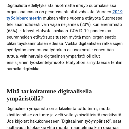
Digitaalista edellytyksistä huolimatta
etätyö
suomalaisissa
organisaatioissa on perinteisesti ollut vähäistä. Vuoden
2019
työolobarometrin
mukaan viime vuonna etätyötä Suomessa
teki säännöllisesti vain vajaa neljännes (23%), kun enemmistö
(63%) ei tehnyt etätyötä lainkaan. COVID-19-pandemiaa
seuranneiden etätyösuositusten myötä moni organisaatio
olikin täyskäännöksen edessä. Vaikka digitaalisten ratkaisujen
hyödyntäminen osana työarkea oli useimmille ennestään
tuttua, vain harvalle digitaalinen ympäristö oli ollut
ensisijainen työskentelymuoto. Etätyöhön siirryttäessä tehtiin
samalla digiloikka.
Mitä tarkoitamme digitaalisella
ympäristöllä?
Digitaalinen ympäristö on arkikielestä tuttu termi, mutta
käsitteenä se on tuore ja vielä vailla yksiselitteistä merkitystä.
Jos kirjoitat hakukoneeseen “Digitaalinen työympäristö”, saat
luultavasti tulokseksi yhtä monta määritelmää kuin osumaa.