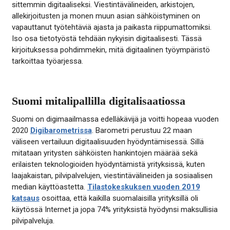
sittemmin digitaaliseksi. Viestintävälineiden, arkistojen,
allekirjoitusten ja monen muun asian sähköistyminen on
vapauttanut työtehtäviä ajasta ja paikasta riippumattomiksi.
Iso osa tietotyöstä tehdään nykyisin digitaalisesti. Tässä
kirjoituksessa pohdimmekin, mitä digitaalinen työympäristö
tarkoittaa työarjessa.
Suomi mitalipallilla digitalisaatiossa
Suomi on digimaailmassa edelläkävijä ja voitti hopeaa vuoden
2020
Digibarometrissa
. Barometri perustuu 22 maan
väliseen vertailuun digitaalisuuden hyödyntämisessä. Sillä
mitataan yritysten sähköisten hankintojen määrää sekä
erilaisten teknologioiden hyödyntämistä yrityksissä, kuten
laajakaistan, pilvipalvelujen, viestintävälineiden ja sosiaalisen
median käyttöastetta.
Tilastokeskuksen vuoden 2019
katsaus
osoittaa, että kaikilla suomalaisilla yrityksillä oli
käytössä Internet ja jopa 74% yrityksistä hyödynsi maksullisia
pilvipalveluja.