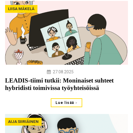
LIISA MÄKELÄ
27.08.2025
LEADIS-tiimi tutkii: Moninaiset suhteet
hybridisti toimivissa työyhteisöissä
Lue lisää
AIJA SIIRIÄINEN