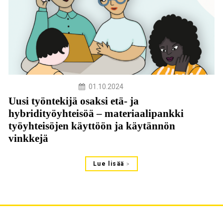
01.10.2024
Uusi työntekijä osaksi etä- ja
hybridityöyhteisöä – materiaalipankki
työyhteisöjen käyttöön ja käytännön
vinkkejä
Lue lisää