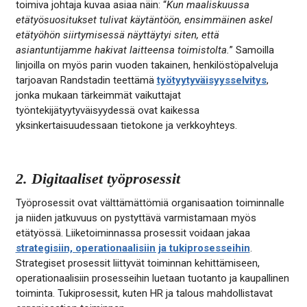
toimiva johtaja kuvaa asiaa näin: “
Kun maaliskuussa
etätyösuositukset tulivat käytäntöön, ensimmäinen askel
etätyöhön siirtymisessä näyttäytyi siten, että
asiantuntijamme hakivat laitteensa toimistolta.
” Samoilla
linjoilla on myös parin vuoden takainen, henkilöstöpalveluja
tarjoavan Randstadin teettämä
työtyytyväisyysselvitys
,
jonka mukaan tärkeimmät vaikuttajat
työntekijätyytyväisyydessä ovat kaikessa
yksinkertaisuudessaan tietokone ja verkkoyhteys.
2. Digitaaliset työprosessit
Työprosessit ovat välttämättömiä organisaation toiminnalle
ja niiden jatkuvuus on pystyttävä varmistamaan myös
etätyössä. Liiketoiminnassa prosessit voidaan jakaa
strategisiin, operationaalisiin ja tukiprosesseihin
.
Strategiset prosessit liittyvät toiminnan kehittämiseen,
operationaalisiin prosesseihin luetaan tuotanto ja kaupallinen
toiminta. Tukiprosessit, kuten HR ja talous mahdollistavat