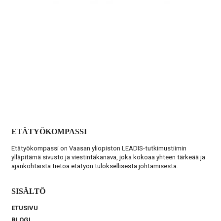
ETÄTYÖKOMPASSI
Etätyökompassi on Vaasan yliopiston LEADIS-tutkimustiimin
ylläpitämä sivusto ja viestintäkanava, joka kokoaa yhteen tärkeää ja
ajankohtaista tietoa etätyön tuloksellisesta johtamisesta.
SISÄLTÖ
ETUSIVU
BLOGI