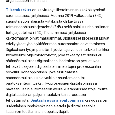
organisaation toiminnan.
Tilastokeskus
on selvittänyt liiketoiminnan sähköistymistä
suomalaisissa yrityksissä. Vuonna 2019 valtaosalla (84%)
suurista suomalaisista yrityksistä oli käytössä
toiminnanohjausjärjestelmä (84%) sekä asiakkuuden hallinnan
tietojärjestelmä (74%). Pienemmissä yrityksissä
käyttömäärät olivat matalammat. Digitaaliset prosessit luovat
edellytykset yhä älykkäämmän automaation soveltamiseen.
Digitaalisen työympäristön hyödyntäjä voi esimerkiksi hankkia
työkaveriksi ohjelmistorobotin, joka tekee tylsät rutiinit eli
säännönmukaiset digitaaliseen lähdetietoon perustuvat
tehtävät. Laajojen digitaalisten aineistojen prosessointiin
soveltuu koneoppiminen, joka etsii datasta
säännönmukaisuuksia vaikka ennustamisen tai
päätöksenteon tueksi. Työprosessien digitalisoinnissa
haetaan usein automaation avulla kustannussäästöjä, mutta
digitalisaatio on paljon muutakin kuin prosessien
tehostamista.
Digitaalisessa arvonluonnissa
keskiössä on
uudenlainen ihmiskeskeinen ajattelu ja digitalisaatiolla
lisäarvon tuottaminen loppukäyttäjälle.