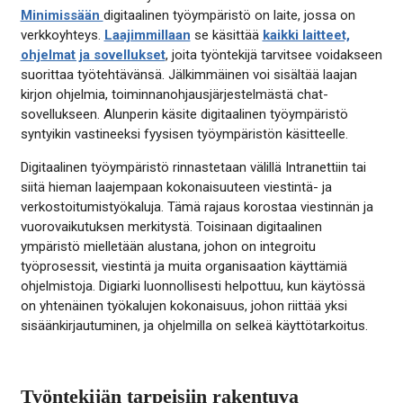
Minimissään
digitaalinen työympäristö on laite, jossa on
verkkoyhteys.
Laajimmillaan
se käsittää
kaikki laitteet,
ohjelmat ja sovellukset
, joita työntekijä tarvitsee voidakseen
suorittaa työtehtävänsä. Jälkimmäinen voi sisältää laajan
kirjon ohjelmia, toiminnanohjausjärjestelmästä chat-
sovellukseen. Alunperin käsite digitaalinen työympäristö
syntyikin vastineeksi fyysisen työympäristön käsitteelle.
Digitaalinen työympäristö rinnastetaan välillä Intranettiin tai
siitä hieman laajempaan kokonaisuuteen viestintä- ja
verkostoitumistyökaluja. Tämä rajaus korostaa viestinnän ja
vuorovaikutuksen merkitystä. Toisinaan digitaalinen
ympäristö mielletään alustana, johon on integroitu
työprosessit, viestintä ja muita organisaation käyttämiä
ohjelmistoja. Digiarki luonnollisesti helpottuu, kun käytössä
on yhtenäinen työkalujen kokonaisuus, johon riittää yksi
sisäänkirjautuminen, ja ohjelmilla on selkeä käyttötarkoitus.
Työntekijän tarpeisiin rakentuva