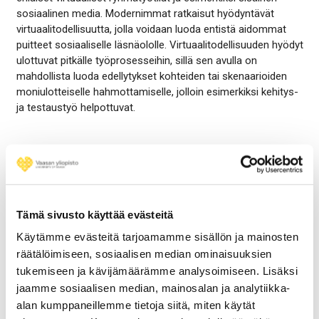
sosiaalinen media. Modernimmat ratkaisut hyödyntävät
virtuaalitodellisuutta, jolla voidaan luoda entistä aidommat
puitteet sosiaaliselle läsnäololle. Virtuaalitodellisuuden hyödyt
ulottuvat pitkälle työprosesseihin, sillä sen avulla on
mahdollista luoda edellytykset kohteiden tai skenaarioiden
moniulotteiselle hahmottamiselle, jolloin esimerkiksi kehitys-
ja testaustyö helpottuvat.
4. Itsensä johtaminen
Kun lähijohtaja ei ole lähettyvillä ohjaamassa päivittäistä
työtä, oman työn organisoinnin taito on valttia.
Itsensä
Tämä sivusto käyttää evästeitä
johtaminen nähdään keskeisenä tulevaisuuden
työelämätaitona
. Itseään johtavalla on tarvittavat taidot
Käytämme evästeitä tarjoamamme sisällön ja mainosten
oman ajan hallintaan, oman työn suunnitteluun, oman
räätälöimiseen, sosiaalisen median ominaisuuksien
jaksamisen arviointiin ja stressinhallintaan sekä elinikäiseen
tukemiseen ja kävijämäärämme analysoimiseen. Lisäksi
oppimiseen. Ideaalitilanteessa monipuolinen digitaalinen
jaamme sosiaalisen median, mainosalan ja analytiikka-
työympäristö tarjoaisi edellytykset myös näiden taitojen
alan kumppaneillemme tietoja siitä, miten käytät
kehittämiselle ja toteuttamiselle.