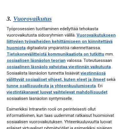
3.
Vuorovaikutus
Työprosessien tuottaminen edellyttää tehokasta
vuorovaikutusta sidosryhmien välillä.
Vuorovaikutukseen
liittyvien työvaiheiden kehittämiseen on kiinnitettävä
huomiota
digitaalista ympäristöä rakennettaessa.
Tietokonevälitteistä kommunikaatiota on tutkittu
mm.
sosiaalisen läsnäolon teorian
valossa. Toteutuessaan
sosiaalinen läsnäolo vahvistaa viestinnän vaikutusta
.
Sosiaalista läsnäolon tunnetta lisäävät
viestinnässä
välittyvät sosiaaliset vihjeet, kuten eleet ja ilmeet
sekä
tunne osallisuudesta ja yhteenkuulumisesta
. Eri
viestintäkanavat luovat vaihtelevat mahdollisuudet
sosiaalisen läsnäolon syntymiselle.
Esimerkiksi Intranetin rooli on perinteisesti ollut
informatiivinen, kun taas uudemmat ratkaisut huomioivat
sosiaalisen vuorovaikutuksen. Yhteenkuuluvuutta luovat
erilaiset virtuaaliset ryhmätyötilat ja esimerkiksi sisäinen