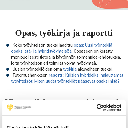
Opas, työkirja ja raportti
Koko työyhteisön tueksi laadittu
opas: Uusi työntekijä
osaksi etä- ja hybridityöyhteisöä.
Oppaseen on kerätty
monipuolisesti tietoa ja käytönnön toimenpide-ehdotuksia,
joita työyhteisön eri toimijat voivat hyödyntää.
Uusien työntekijöiden oma
työkirja
alkuvaiheen tueksi.
Tutkimushankkeen
raportti
: Kriisien hybrideiksi hajauttamat
työyhteisöt: Miten uudet työntekijät pääsevät osaksi niitä?
Virtuaalisia tutustumiskortteja
Tutustumiskortti 1
Tutustumiskortti 2
Get to know the colleague -card
Tämä sivusto käyttää evästeitä