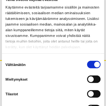
Käytämme evästeitä tarjoamamme sisällön ja mainosten
Postereita:
räätälöimiseen, sosiaalisen median ominaisuuksien
tukemiseen ja kävijämäärämme analysoimiseen. Lisäksi
Uuden työntekijän takia tarvitsee keittää
jaamme sosiaalisen median, mainosalan ja analytiikka-
May the Team(s) be with you
alan kumppaneillemme tietoja siitä, miten käytät
Have a break – have a chitchat
sivustoamme. Kumppanimme voivat yhdistää näitä
Yhteistyöympyrän uusi lenkki
tietoja muihin tietoihin, joita olet antanut heille tai joita on
Jos etätyössä ollaan hiljaa, kuuleeko sitä kukaan?
kerätty, kun olet käyttänyt heidän palvelujaan.
Suostumuksen
Välttämätön
valinta
Mieltymykset
Tilastot