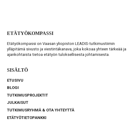
ETÄTYÖKOMPASSI
Etätyökompassi on Vaasan yliopiston LEADIS-tutkimustiimin
ylläpitämä sivusto ja viestintäkanava, joka kokoaa yhteen tärkeää ja
ajankohtaista tietoa etätyön tuloksellisesta johtamisesta.
SISÄLTÖ
ETUSIVU
BLOGI
TUTKIMUSPROJEKTIT
JULKAISUT
TUTKIMUSRYHMÄ & OTA YHTEYTTÄ
ETÄTYÖTIETOPANKKI