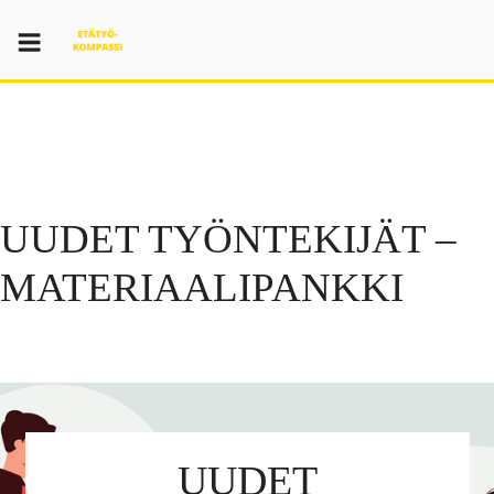
Skip
to
content
UUDET TYÖNTEKIJÄT –
MATERIAALIPANKKI
UUDET