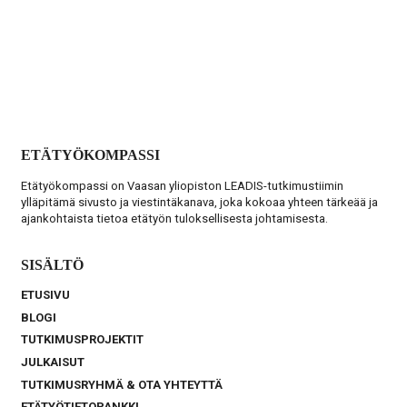
ETÄTYÖKOMPASSI
Etätyökompassi on Vaasan yliopiston LEADIS-tutkimustiimin
ylläpitämä sivusto ja viestintäkanava, joka kokoaa yhteen tärkeää ja
ajankohtaista tietoa etätyön tuloksellisesta johtamisesta.
SISÄLTÖ
ETUSIVU
BLOGI
TUTKIMUSPROJEKTIT
JULKAISUT
TUTKIMUSRYHMÄ & OTA YHTEYTTÄ
ETÄTYÖTIETOPANKKI