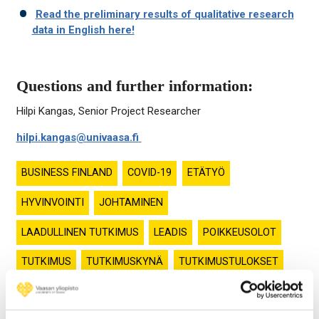
Read the preliminary results of qualitative research
data in English here!
Questions and further information:
Hilpi Kangas, Senior Project Researcher
hilpi.kangas@univaasa.fi
BUSINESS FINLAND
COVID-19
ETÄTYÖ
HYVINVOINTI
JOHTAMINEN
LAADULLINEN TUTKIMUS
LEADIS
POIKKEUSOLOT
TUTKIMUS
TUTKIMUSKYNÄ
TUTKIMUSTULOKSET
VAASAN YLIOPISTO
YRITYSAINEISTO