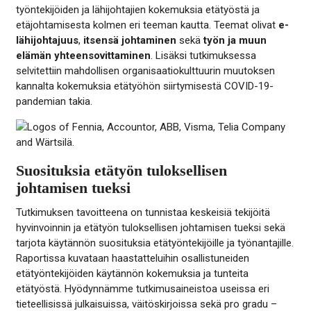
työntekijöiden ja lähijohtajien kokemuksia etätyöstä ja
etäjohtamisesta kolmen eri teeman kautta. Teemat olivat
e-
lähijohtajuus
,
itsensä johtaminen
sekä
työn ja muun
elämän yhteensovittaminen
. Lisäksi tutkimuksessa
selvitettiin mahdollisen organisaatiokulttuurin muutoksen
kannalta kokemuksia etätyöhön siirtymisestä COVID-19-
pandemian takia.
Suosituksia etätyön tuloksellisen
johtamisen tueksi
Tutkimuksen tavoitteena on tunnistaa keskeisiä tekijöitä
hyvinvoinnin ja etätyön tuloksellisen johtamisen tueksi sekä
tarjota käytännön suosituksia etätyöntekijöille ja työnantajille.
Raportissa kuvataan haastatteluihin osallistuneiden
etätyöntekijöiden käytännön kokemuksia ja tunteita
etätyöstä. Hyödynnämme tutkimusaineistoa useissa eri
tieteellisissä julkaisuissa, väitöskirjoissa sekä pro gradu –