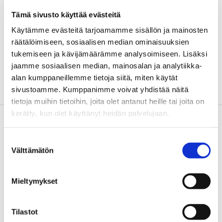
Share
Share
Share
Tämä sivusto käyttää evästeitä
to:
to:
to:
linkedin
twitter
email
Käytämme evästeitä tarjoamamme sisällön ja mainosten
räätälöimiseen, sosiaalisen median ominaisuuksien
tukemiseen ja kävijämäärämme analysoimiseen. Lisäksi
Vastaa
jaamme sosiaalisen median, mainosalan ja analytiikka-
alan kumppaneillemme tietoja siitä, miten käytät
Sinun täytyy
kirjautua sisään
kommentoidaksesi.
sivustoamme. Kumppanimme voivat yhdistää näitä
tietoja muihin tietoihin, joita olet antanut heille tai joita on
kerätty, kun olet käyttänyt heidän palvelujaan.
Suostumuksen
Välttämätön
valinta
Viimeisimmät postaukset
Mieltymykset
Tilastot