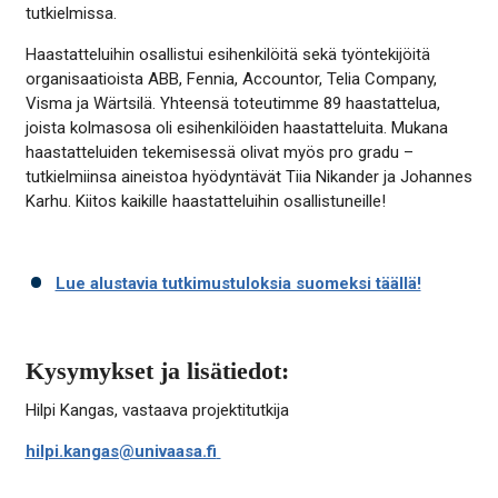
tutkielmissa.
Haastatteluihin osallistui esihenkilöitä sekä työntekijöitä
organisaatioista ABB, Fennia, Accountor, Telia Company,
Visma ja Wärtsilä. Yhteensä toteutimme 89 haastattelua,
joista kolmasosa oli esihenkilöiden haastatteluita. Mukana
haastatteluiden tekemisessä olivat myös pro gradu –
tutkielmiinsa aineistoa hyödyntävät Tiia Nikander ja Johannes
Karhu. Kiitos kaikille haastatteluihin osallistuneille!
Lue alustavia tutkimustuloksia suomeksi täällä!
Kysymykset ja lisätiedot:
Hilpi Kangas, vastaava projektitutkija
hilpi.kangas@univaasa.fi