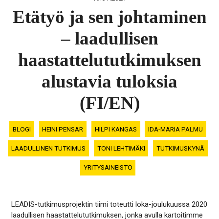
Etätyö ja sen johtaminen
– laadullisen
haastattelututkimuksen
alustavia tuloksia
(FI/EN)
BLOGI
HEINI PENSAR
HILPI KANGAS
IDA-MARIA PALMU
LAADULLINEN TUTKIMUS
TONI LEHTIMÄKI
TUTKIMUSKYNÄ
YRITYSAINEISTO
LEADIS-tutkimusprojektin tiimi toteutti loka-joulukuussa 2020
laadullisen haastattelututkimuksen, jonka avulla kartoitimme