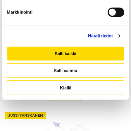
JUSSI TANSKANEN
Markkinointi
Näytä tiedot
Salli kaikki
24.07.2026
Salli valinta
Sosiaaliset suhteet suomalaisissa
työyhteisöissä
Kiellä
Lue lisää
JUSSI TANSKANEN