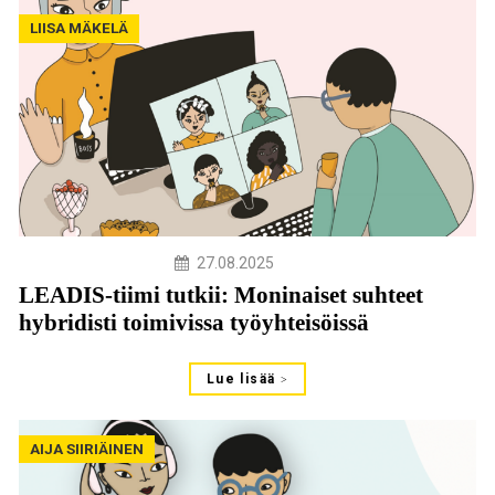
LIISA MÄKELÄ
27.08.2025
LEADIS-tiimi tutkii: Moninaiset suhteet
hybridisti toimivissa työyhteisöissä
Lue lisää
AIJA SIIRIÄINEN