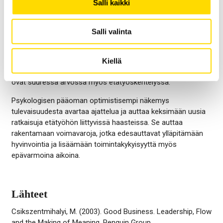
Salli kaikki
ja epäsuotuisat tapahtumat itselle tulkitaan.
Psykologinen pääomaa on hyvä lisä itsensä johtamiseen. Sitä
Salli valinta
pidetään tulevaisuuden organisaatioiden menestystekijänä.
Tutkimusten mukaan psykologinen pääoma tuo joustavuutta
muutostilanteisiin, on yhteydessä korkeampaan
Kiellä
työmotivaatioon, työhön sitoutumiseen ja työtehoon. Nämä
ovat suuressa arvossa myös etätyöskentelyssä.
Psykologisen pääoman optimistisempi näkemys
tulevaisuudesta avartaa ajattelua ja auttaa keksimään uusia
ratkaisuja etätyöhön liittyvissä haasteissa. Se auttaa
rakentamaan voimavaroja, jotka edesauttavat ylläpitämään
hyvinvointia ja lisäämään toimintakykyisyyttä myös
epävarmoina aikoina.
Lähteet
Csikszentmihalyi, M. (2003). Good Business. Leadership, Flow
and the Making of Meaning. Penguin Group.