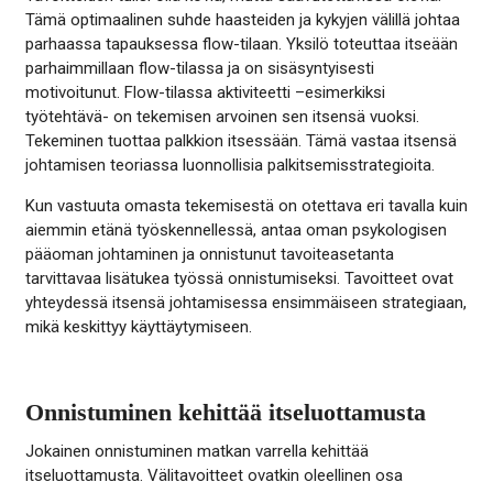
Tämä optimaalinen suhde haasteiden ja kykyjen välillä johtaa
parhaassa tapauksessa flow-tilaan. Yksilö toteuttaa itseään
parhaimmillaan flow-tilassa ja on sisäsyntyisesti
motivoitunut. Flow-tilassa aktiviteetti –esimerkiksi
työtehtävä- on tekemisen arvoinen sen itsensä vuoksi.
Tekeminen tuottaa palkkion itsessään. Tämä vastaa itsensä
johtamisen teoriassa luonnollisia palkitsemisstrategioita.
Kun vastuuta omasta tekemisestä on otettava eri tavalla kuin
aiemmin etänä työskennellessä, antaa oman psykologisen
pääoman johtaminen ja onnistunut tavoiteasetanta
tarvittavaa lisätukea työssä onnistumiseksi. Tavoitteet ovat
yhteydessä itsensä johtamisessa ensimmäiseen strategiaan,
mikä keskittyy käyttäytymiseen.
Onnistuminen kehittää itseluottamusta
Jokainen onnistuminen matkan varrella kehittää
itseluottamusta. Välitavoitteet ovatkin oleellinen osa