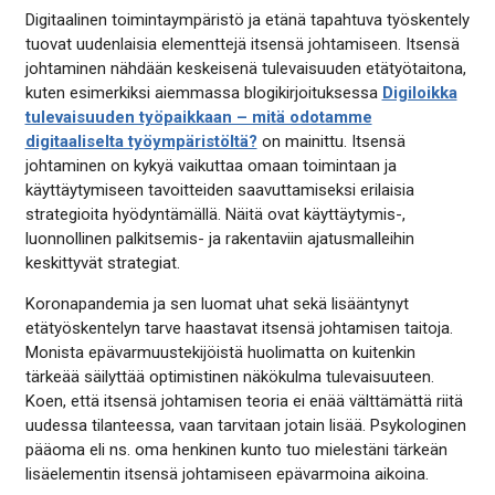
Digitaalinen toimintaympäristö ja etänä tapahtuva työskentely
tuovat uudenlaisia elementtejä itsensä johtamiseen. Itsensä
johtaminen nähdään keskeisenä tulevaisuuden etätyötaitona,
kuten esimerkiksi aiemmassa blogikirjoituksessa
Digiloikka
tulevaisuuden työpaikkaan – mitä odotamme
digitaaliselta työympäristöltä?
on mainittu. Itsensä
johtaminen on kykyä vaikuttaa omaan toimintaan ja
käyttäytymiseen tavoitteiden saavuttamiseksi erilaisia
strategioita hyödyntämällä. Näitä ovat käyttäytymis-,
luonnollinen palkitsemis- ja rakentaviin ajatusmalleihin
keskittyvät strategiat.
Koronapandemia ja sen luomat uhat sekä lisääntynyt
etätyöskentelyn tarve haastavat itsensä johtamisen taitoja.
Monista epävarmuustekijöistä huolimatta on kuitenkin
tärkeää säilyttää optimistinen näkökulma tulevaisuuteen.
Koen, että itsensä johtamisen teoria ei enää välttämättä riitä
uudessa tilanteessa, vaan tarvitaan jotain lisää. Psykologinen
pääoma eli ns. oma henkinen kunto tuo mielestäni tärkeän
lisäelementin itsensä johtamiseen epävarmoina aikoina.