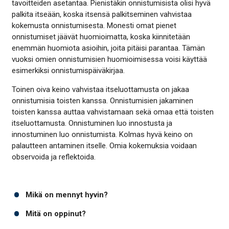
tavoitteiden asetantaa. Pienistäkin onnistumisista olisi hyvä
palkita itseään, koska itsensä palkitseminen vahvistaa
kokemusta onnistumisesta. Monesti omat pienet
onnistumiset jäävät huomioimatta, koska kiinnitetään
enemmän huomiota asioihin, joita pitäisi parantaa. Tämän
vuoksi omien onnistumisien huomioimisessa voisi käyttää
esimerkiksi onnistumispäiväkirjaa.
Toinen oiva keino vahvistaa itseluottamusta on jakaa
onnistumisia toisten kanssa. Onnistumisien jakaminen
toisten kanssa auttaa vahvistamaan sekä omaa että toisten
itseluottamusta. Onnistuminen luo innostusta ja
innostuminen luo onnistumista. Kolmas hyvä keino on
palautteen antaminen itselle. Omia kokemuksia voidaan
observoida ja reflektoida.
Mikä on mennyt hyvin?
Mitä on oppinut?