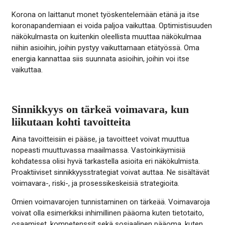
Korona on laittanut monet työskentelemään etänä ja itse
koronapandemiaan ei voida paljoa vaikuttaa. Optimistisuuden
näkökulmasta on kuitenkin oleellista muuttaa näkökulmaa
niihin asioihin, joihin pystyy vaikuttamaan etätyössä. Oma
energia kannattaa siis suunnata asioihin, joihin voi itse
vaikuttaa.
Sinnikkyys on tärkeä voimavara, kun
liikutaan kohti tavoitteita
Aina tavoitteisiin ei pääse, ja tavoitteet voivat muuttua
nopeasti muuttuvassa maailmassa. Vastoinkäymisiä
kohdatessa olisi hyvä tarkastella asioita eri näkökulmista.
Proaktiiviset sinnikkyysstrategiat voivat auttaa. Ne sisältävät
voimavara-, riski-, ja prosessikeskeisiä strategioita.
Omien voimavarojen tunnistaminen on tärkeää. Voimavaroja
voivat olla esimerkiksi inhimillinen pääoma kuten tietotaito,
osaamiset, kompetenssit sekä sosiaalinen pääoma, kuten