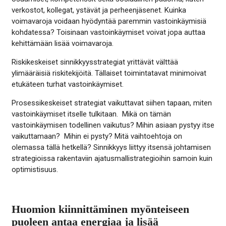
verkostot, kollegat, ystävät ja perheenjäsenet. Kuinka
voimavaroja voidaan hyödyntää paremmin vastoinkäymisiä
kohdatessa? Toisinaan vastoinkäymiset voivat jopa auttaa
kehittämään lisää voimavaroja.
Riskikeskeiset sinnikkyysstrategiat yrittävät välttää
ylimääräisiä riskitekijöitä. Tällaiset toimintatavat minimoivat
etukäteen turhat vastoinkäymiset.
Prosessikeskeiset strategiat vaikuttavat siihen tapaan, miten
vastoinkäymiset itselle tulkitaan. Mikä on tämän
vastoinkäymisen todellinen vaikutus? Mihin asiaan pystyy itse
vaikuttamaan? Mihin ei pysty? Mitä vaihtoehtoja on
olemassa tällä hetkellä? Sinnikkyys liittyy itsensä johtamisen
strategioissa rakentaviin ajatusmallistrategioihin samoin kuin
optimistisuus.
Huomion kiinnittäminen myönteiseen
puoleen antaa energiaa ja lisää