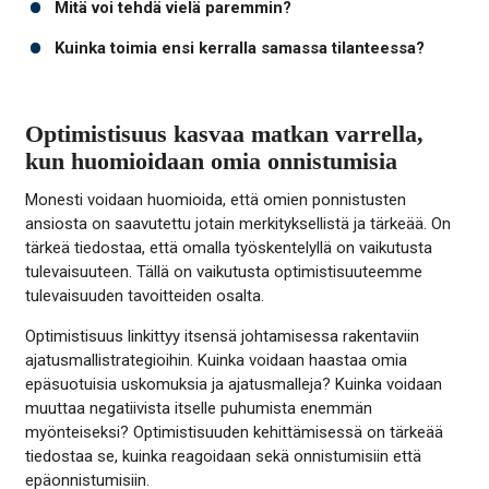
Mitä voi tehdä vielä paremmin?
Kuinka toimia ensi kerralla samassa tilanteessa?
Optimistisuus kasvaa matkan varrella,
kun huomioidaan omia onnistumisia
Monesti voidaan huomioida, että omien ponnistusten
ansiosta on saavutettu jotain merkityksellistä ja tärkeää. On
tärkeä tiedostaa, että omalla työskentelyllä on vaikutusta
tulevaisuuteen. Tällä on vaikutusta optimistisuuteemme
tulevaisuuden tavoitteiden osalta.
Optimistisuus linkittyy itsensä johtamisessa rakentaviin
ajatusmallistrategioihin. Kuinka voidaan haastaa omia
epäsuotuisia uskomuksia ja ajatusmalleja? Kuinka voidaan
muuttaa negatiivista itselle puhumista enemmän
myönteiseksi? Optimistisuuden kehittämisessä on tärkeää
tiedostaa se, kuinka reagoidaan sekä onnistumisiin että
epäonnistumisiin.