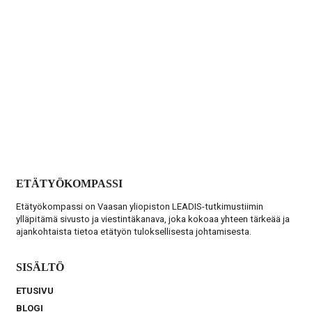
ETÄTYÖKOMPASSI
Etätyökompassi on Vaasan yliopiston LEADIS-tutkimustiimin
ylläpitämä sivusto ja viestintäkanava, joka kokoaa yhteen tärkeää ja
ajankohtaista tietoa etätyön tuloksellisesta johtamisesta.
SISÄLTÖ
ETUSIVU
BLOGI