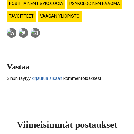
POSITIIVINEN PSYKOLOGIA
PSYKOLOGINEN PÄÄOMA
TAVOITTEET
VAASAN YLIOPISTO
Share
Share
Share
to:
to:
to:
linkedin
twitter
email
Vastaa
Sinun täytyy
kirjautua sisään
kommentoidaksesi.
Viimeisimmät postaukset