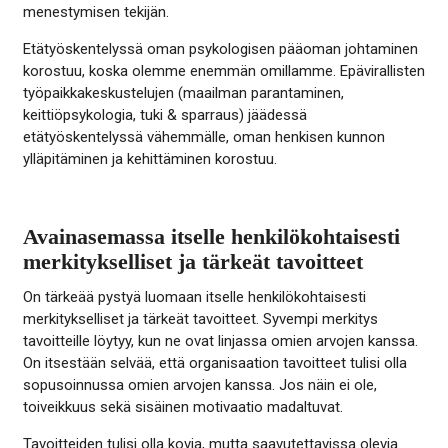
menestymisen tekijän.
Etätyöskentelyssä oman psykologisen pääoman johtaminen
korostuu, koska olemme enemmän omillamme. Epävirallisten
työpaikkakeskustelujen (maailman parantaminen,
keittiöpsykologia, tuki & sparraus) jäädessä
etätyöskentelyssä vähemmälle, oman henkisen kunnon
ylläpitäminen ja kehittäminen korostuu.
Avainasemassa itselle henkilökohtaisesti
merkitykselliset ja tärkeät tavoitteet
On tärkeää pystyä luomaan itselle henkilökohtaisesti
merkitykselliset ja tärkeät tavoitteet. Syvempi merkitys
tavoitteille löytyy, kun ne ovat linjassa omien arvojen kanssa.
On itsestään selvää, että organisaation tavoitteet tulisi olla
sopusoinnussa omien arvojen kanssa. Jos näin ei ole,
toiveikkuus sekä sisäinen motivaatio madaltuvat.
Tavoitteiden tulisi olla kovia, mutta saavutettavissa olevia.