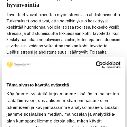
hyvinvointia
Tavoitteet voivat aiheuttaa myös stressiä ja ahdistuneisuutta.
Tutkimukset osoittavat, että se mihin yksilö keskittyy ja
keskittää huomionsa, voi olla isossa roolissa, kokeeko yksilö
stressiä ja ahdistuneisuutta liikkuessaan kohti tavoitetta. Kun
keskitytään liikaa negatiivisiin asioihin, kuten epäonnistumisiin
ja virheisiin, voidaan vaikeuttaa matkaa kohti tavoitetta.
Lisäksi stressi ja ahdistuneisuus lisääntyvät. Toisaalta
voidaan keskittää huomio myönteiseen puoleen. Tämä lisää
omaa energiaa ja hyvinvointia. Seuraavat itselle tehdyt
kysymykset voivat edesauttaa näkökulman muutoksessa
kohti optimistisempaa näkökulmaa.
Tämä sivusto käyttää evästeitä
Käytämme evästeitä tarjoamamme sisällön ja mainosten
1. Kuinka paljon olet jo edistynyt?
räätälöimiseen, sosiaalisen median ominaisuuksien
tukemiseen ja kävijämäärämme analysoimiseen. Lisäksi
2. Milloin olet onnistunut samanlaisissa tavoitteissa
jaamme sosiaalisen median, mainosalan ja analytiikka-
aikaisemmin, ja kuinka se tapahtui?
alan kumppaneillemme tietoja siitä, miten käytät
3. Mitä voimavaroja voit hyödyntää matkalla kohti