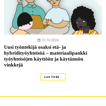
01.10.2024
Uusi työntekijä osaksi etä- ja
hybridityöyhteisöä – materiaalipankki
työyhteisöjen käyttöön ja käytännön
vinkkejä
Lue lisää