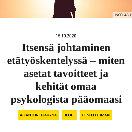
UNSPLASH
15.10.2020
Itsensä johtaminen
etätyöskentelyssä – miten
asetat tavoitteet ja
kehität omaa
psykologista pääomaasi
ASIANTUNTIJAKYNÄ
BLOGI
TONI LEHTIMÄKI