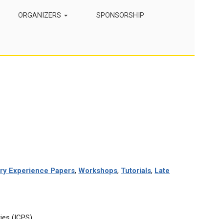
ORGANIZERS
SPONSORSHIP
try Experience Papers
,
Workshops
,
Tutorials
,
Late
ies (ICPS).