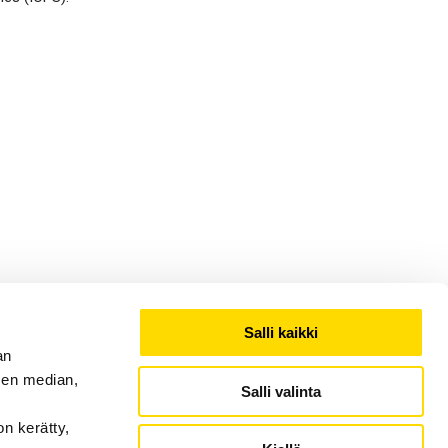
Salli kaikki
an
sen median,
Salli valinta
on kerätty,