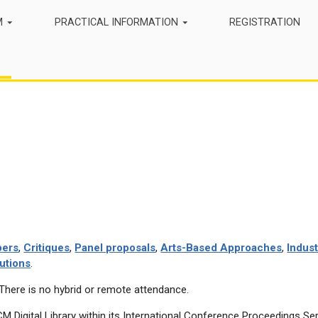
M
PRACTICAL INFORMATION
REGISTRATION
pers
,
Critiques
,
Panel proposals
,
Arts-Based Approaches
,
Indus
utions
.
There is no hybrid or remote attendance.
M Digital Library within its International Conference Proceedings Ser