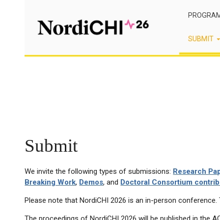
Skip
PROGRA
to
content
SUBMIT
Submit
We invite the following types of submissions:
Research Pa
Breaking Work
,
Demos
, and
Doctoral Consortium contrib
Please note that NordiCHI 2026 is an in-person conference. 
The proceedings of NordiCHI 2026 will be published in the AC