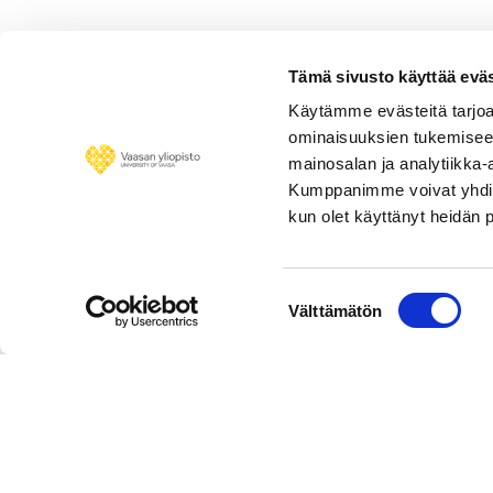
Tämä sivusto käyttää eväs
Käytämme evästeitä tarjoa
ominaisuuksien tukemisee
mainosalan ja analytiikka-
Kumppanimme voivat yhdistää 
kun olet käyttänyt heidän 
Suostumuksen
Välttämätön
valinta
Personnel 
© University