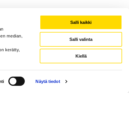
Salli kaikki
an
ÖKOMPASSI
SISÄLTÖ
sen median,
Salli valinta
mpassi on
ETUSIVU
iopiston
BLOGI
on kerätty,
tkimustiimin
Kiellä
TUTKIMUSPROJEKTIT
 sivusto ja
kanava, joka
JULKAISUT
teen tärkeää ja
TUTKIMUSRYHMÄ &
ista tietoa
OTA YHTEYTTÄ
uloksellisesta
ti
Näytä tiedot
ETÄTYÖTIETOPANKKI
sta.
ction