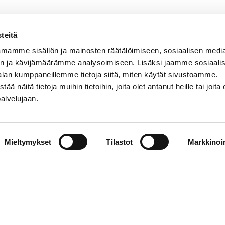
teitä
mamme sisällön ja mainosten räätälöimiseen, sosiaalisen medi
ETÄTY
n ja kävijämäärämme analysoimiseen. Lisäksi jaamme sosiaali
Etätyöko
alan kumppaneillemme tietoja siitä, miten käytät sivustoamme.
Vaasan yl
näitä tietoja muihin tietoihin, joita olet antanut heille tai joita 
LEADIS-tu
palvelujaan.
ylläpitämä
viestintä
kokoaa yh
ajankohta
etätyön t
Mieltymykset
Tilastot
Markkinoin
johtamise
search
|
Contact information
|
About the website
|
Data prote
 of Vaasa 2026