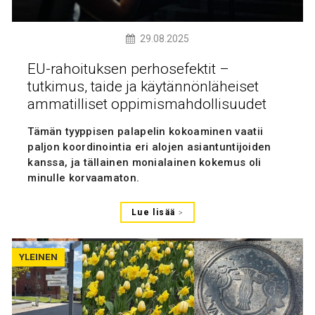
29.08.2025
EU-rahoituksen perhosefektit –
tutkimus, taide ja käytännönläheiset
ammatilliset oppimismahdollisuudet
Tämän tyyppisen palapelin kokoaminen vaatii
paljon koordinointia eri alojen asiantuntijoiden
kanssa, ja tällainen monialainen kokemus oli
minulle korvaamaton.
Lue lisää
YLEINEN