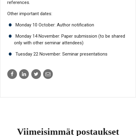
references.
Other important dates:
Monday 10 October: Author notification
Monday 14 November: Paper submission (to be shared
only with other seminar attendees)
Tuesday 22 November: Seminar presentations
Share
Share
Share
Share
to:
to:
to:
to:
facebook
linkedin
twitter
email
Viimeisimmät postaukset