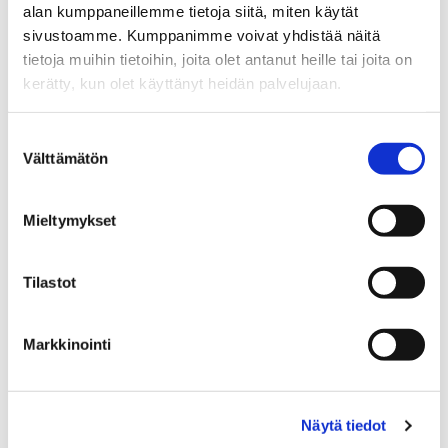
alan kumppaneillemme tietoja siitä, miten käytät
recent years. Despite its popularity, VR and its
sivustoamme. Kumppanimme voivat yhdistää näitä
capabilities remain somewhat a mystery to some.
tietoja muihin tietoihin, joita olet antanut heille tai joita on
In this blog post our expert answers to frequently
asked questions concerning virtual reality.
kerätty, kun olet käyttänyt heidän palvelujaan.
Lue lisää
Suostumuksen
Välttämätön
valinta
YLEINEN
Mieltymykset
Tilastot
Markkinointi
30.03.2026
Näytä tiedot