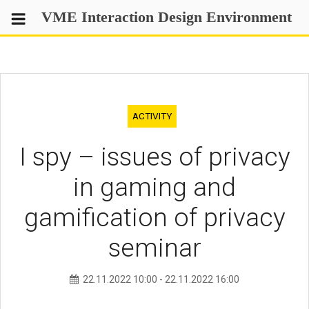
Skip
VME Interaction Design Environment
to
content
ACTIVITY
I spy – issues of privacy
in gaming and
gamification of privacy
seminar
22.11.2022
10:00
-
22.11.2022
16:00