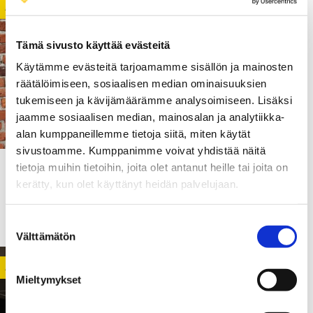
ALLIANCE
CAMPUS DEVELOPMENT
NEWS
Tämä sivusto käyttää evästeitä
Käytämme evästeitä tarjoamamme sisällön ja mainosten
räätälöimiseen, sosiaalisen median ominaisuuksien
tukemiseen ja kävijämäärämme analysoimiseen. Lisäksi
jaamme sosiaalisen median, mainosalan ja analytiikka-
alan kumppaneillemme tietoja siitä, miten käytät
sivustoamme. Kumppanimme voivat yhdistää näitä
tietoja muihin tietoihin, joita olet antanut heille tai joita on
07.10.2021
kerätty, kun olet käyttänyt heidän palvelujaan.
Get to know the alliance –
presenting John Öst
Suostumuksen
Välttämätön
valinta
ALLIANCE
CAMPUS DEVELOPMENT
NEWS
Mieltymykset