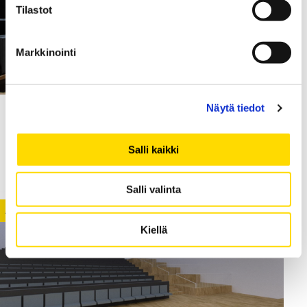
Tilastot
Markkinointi
Näytä tiedot
30.08.2021
The renovation of Levón hall is c
Salli kaikki
omplete – see the photos
Salli valinta
ALLIANCE
CAMPUS DEVELOPMENT
NEWS
Kiellä