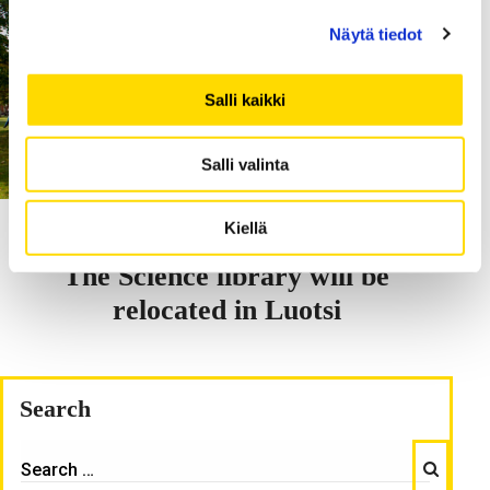
Näytä tiedot
Salli kaikki
Salli valinta
Kiellä
10.03.2020
The Science library will be
relocated in Luotsi
Search
Search
SEARCH
FOR: