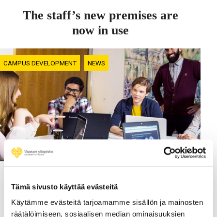
The staff’s new premises are
now in use
CAMPUS DEVELOPMENT
NEWS
02.11.2020
Tämä sivusto käyttää evästeitä
The New Workgroups in
Käytämme evästeitä tarjoamamme sisällön ja mainosten
Campus Development
räätälöimiseen, sosiaalisen median ominaisuuksien