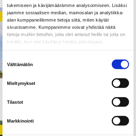
tukemiseen ja kävijämäärämme analysoimiseen. Lisäksi
jaamme sosiaalisen median, mainosalan ja analytiikka-
CAMPUS DEVELOPMENT
NEWS
alan kumppaneillemme tietoja siitä, miten käytät
sivustoamme. Kumppanimme voivat yhdistää näitä
tietoja muihin tietoihin, joita olet antanut heille tai joita on
kerätty, kun olet käyttänyt heidän palvelujaan.
Suostumuksen
Välttämätön
valinta
Mieltymykset
10.03.2020
Campus Development in a
Tilastot
nutshell
Markkinointi
CAMPUS DEVELOPMENT
NEWS