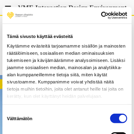
Skip
VME Interaction Design Environment
to
content
Tämä sivusto käyttää evästeitä
Käytämme evästeitä tarjoamamme sisällön ja mainosten
society
räätälöimiseen, sosiaalisen median ominaisuuksien
tukemiseen ja kävijämäärämme analysoimiseen. Lisäksi
jaamme sosiaalisen median, mainosalan ja analytiikka-
alan kumppaneillemme tietoja siitä, miten käytät
sivustoamme. Kumppanimme voivat yhdistää näitä
ACTIVITY
tietoja muihin tietoihin, joita olet antanut heille tai joita on
kerätty, kun olet käyttänyt heidän palvelujaan.
Suostumuksen
Välttämätön
valinta