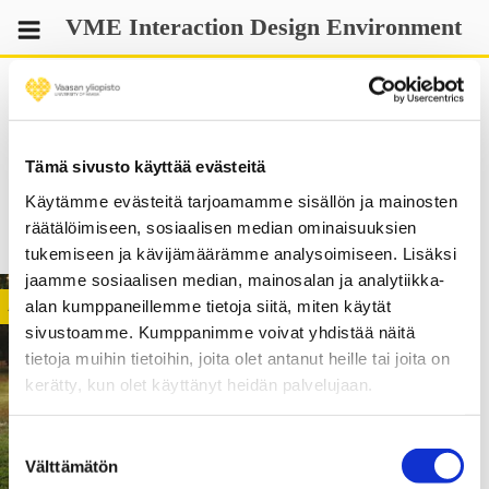
Skip
VME Interaction Design Environment
to
content
Tämä sivusto käyttää evästeitä
governance
Käytämme evästeitä tarjoamamme sisällön ja mainosten
räätälöimiseen, sosiaalisen median ominaisuuksien
tukemiseen ja kävijämäärämme analysoimiseen. Lisäksi
jaamme sosiaalisen median, mainosalan ja analytiikka-
alan kumppaneillemme tietoja siitä, miten käytät
ACTIVITY
sivustoamme. Kumppanimme voivat yhdistää näitä
tietoja muihin tietoihin, joita olet antanut heille tai joita on
kerätty, kun olet käyttänyt heidän palvelujaan.
Suostumuksen
Välttämätön
valinta