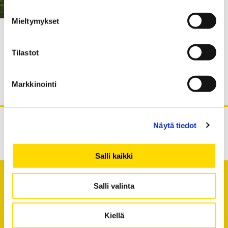
Mieltymykset
26.05.2025
AI ethics, empathy and equality
Tilastot
in the algorithms – interview
with Natasha Stillman
Markkinointi
Näytä tiedot
Salli kaikki
Salli valinta
Kiellä