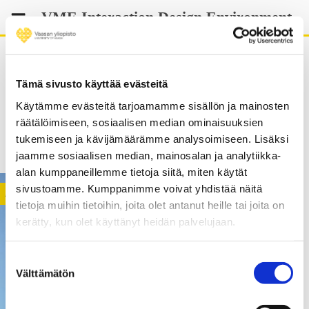
Skip
VME Interaction Design Environment
to
content
Tämä sivusto käyttää evästeitä
Käytämme evästeitä tarjoamamme sisällön ja mainosten
equality
räätälöimiseen, sosiaalisen median ominaisuuksien
tukemiseen ja kävijämäärämme analysoimiseen. Lisäksi
jaamme sosiaalisen median, mainosalan ja analytiikka-
alan kumppaneillemme tietoja siitä, miten käytät
sivustoamme. Kumppanimme voivat yhdistää näitä
ACTIVITY
tietoja muihin tietoihin, joita olet antanut heille tai joita on
kerätty, kun olet käyttänyt heidän palvelujaan.
Suostumuksen
Välttämätön
valinta