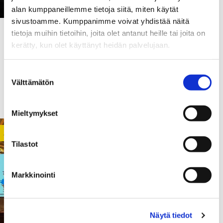
alan kumppaneillemme tietoja siitä, miten käytät
sivustoamme. Kumppanimme voivat yhdistää näitä
tietoja muihin tietoihin, joita olet antanut heille tai joita on
29.08.2025
kerätty, kun olet käyttänyt heidän palvelujaan.
The Butterfly effects of EU
funding – research, art, and
Suostumuksen
hands-on professional learning
Välttämätön
valinta
opportunities
Mieltymykset
ACTIVITY
Tilastot
Markkinointi
Näytä tiedot