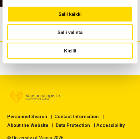
Salli kaikki
16.10.2024
NordiCHI 2026 will be here!
Salli valinta
Kiellä
Personnel Search
|
Contact Information
|
About the Website
|
Data Protection
|
Accessibility
© University of Vaasa 2026