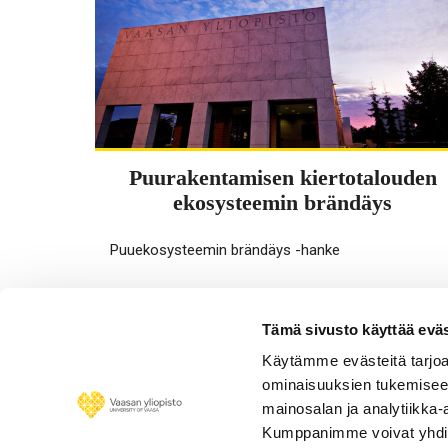
Puurakentamisen kiertotalouden
ekosysteemin brändäys
Puuekosysteemin brändäys -hanke
Tämä sivusto käyttää eväs
Go to site
Käytämme evästeitä tarjoa
ominaisuuksien tukemisee
mainosalan ja analytiikka-
Kumppanimme voivat yhdistää 