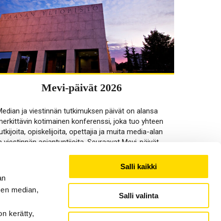
Mevi-päivät 2026
edian ja viestinnän tutkimuksen päivät on alansa
erkittävin kotimainen konferenssi, joka tuo yhteen
utkijoita, opiskelijoita, opettajia ja muita media-alan
a viestinnän asiantuntijoita. Seuraavat Mevi-päivät
ärjestetään Vaasassa 7.–8.5.2026.
Salli kaikki
Go to site
an
sen median,
Salli valinta
on kerätty,