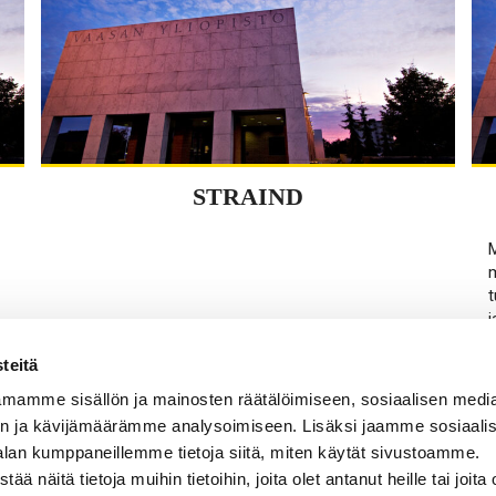
STRAIND
M
m
t
j
j
teitä
Go to site
mamme sisällön ja mainosten räätälöimiseen, sosiaalisen medi
n ja kävijämäärämme analysoimiseen. Lisäksi jaamme sosiaali
alan kumppaneillemme tietoja siitä, miten käytät sivustoamme.
näitä tietoja muihin tietoihin, joita olet antanut heille tai joita 