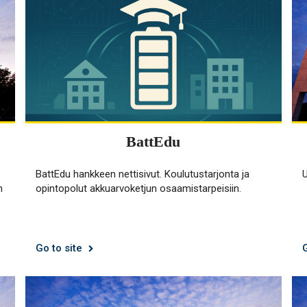
BattEdu
BattEdu hankkeen nettisivut. Koulutustarjonta ja
n
opintopolut akkuarvoketjun osaamistarpeisiin.
Go to site