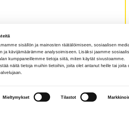
teitä
mamme sisällön ja mainosten räätälöimiseen, sosiaalisen medi
n ja kävijämäärämme analysoimiseen. Lisäksi jaamme sosiaali
alan kumppaneillemme tietoja siitä, miten käytät sivustoamme.
näitä tietoja muihin tietoihin, joita olet antanut heille tai joita 
palvelujaan.
Mieltymykset
Tilastot
Markkinoin
Search
|
Contact Information
|
About the Website
|
Data Pro