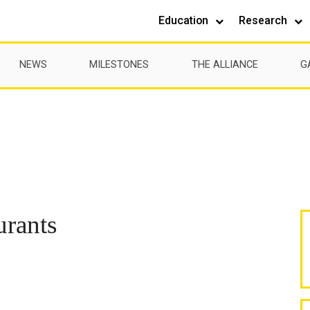
Education
Research
NEWS
MILESTONES
THE ALLIANCE
G
urants
S
F