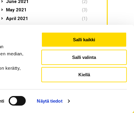
June 2021
(2)
May 2021
(3)
April 2021
(1)
March 2021
(2)
February 2021
(2)
Salli kaikki
January 2021
(2)
an
December 2020
(1)
sen median,
Salli valinta
November 2020
(3)
on kerätty,
March 2020
(3)
Kiellä
ti
Näytä tiedot
tection
|
Accessibility