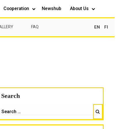
Cooperation
Newshub
About Us
EN
FI
ALLERY
FAQ
Search
Search
EARCH
OR: