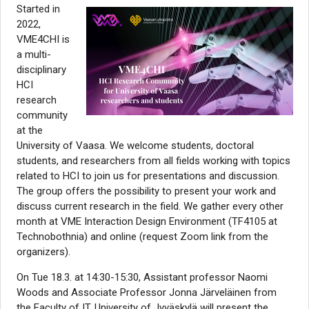
Started in
2022,
VME4CHI is
a multi-
disciplinary
HCI
research
community
at the
University of Vaasa. We welcome students, doctoral
students, and researchers from all fields working with topics
related to HCI to join us for presentations and discussion.
The group offers the possibility to present your work and
discuss current research in the field. We gather every other
month at VME Interaction Design Environment (TF4105 at
Technobothnia) and online
(request Zoom link from the
organizers).
On Tue 18.3. at 14:30-15:30, Assistant professor Naomi
Woods and Associate Professor Jonna Järveläinen from
the Faculty of IT, University of Jyväskylä will present the