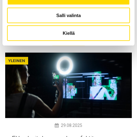
johdosta me rohkaisemme kaiken ikäisiä ja eri
vaiheissa olevia opiskelijoita tutustumaan meidän
Salli valinta
tilaamme ja osallistumaan eri organisaatioiden
kanssa käytävään yhteistyöhön.
Kiellä
Lue lisää
YLEINEN
29.08.2025