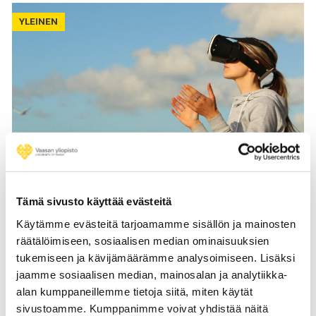
YLEINEN
18.05.2022
FAQ – Virtual Reality for learning,
Tämä sivusto käyttää evästeitä
gaming or business?
Käytämme evästeitä tarjoamamme sisällön ja mainosten
räätälöimiseen, sosiaalisen median ominaisuuksien
Virtual reality (VR) has exploded in popularity in
tukemiseen ja kävijämäärämme analysoimiseen. Lisäksi
recent years. Despite its popularity, VR and its
jaamme sosiaalisen median, mainosalan ja analytiikka-
capabilities remain somewhat a mystery to some.
alan kumppaneillemme tietoja siitä, miten käytät
In this blog post our expert answers to frequently
sivustoamme. Kumppanimme voivat yhdistää näitä
asked questions concerning virtual reality.