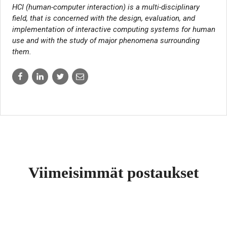
HCI (human-computer interaction) is a multi-disciplinary
field, that is concerned with the design, evaluation, and
implementation of interactive computing systems for human
use and with the study of major phenomena surrounding
them.
Share
Share
Share
Share
to:
to:
to:
to:
facebook
linkedin
twitter
email
Viimeisimmät postaukset