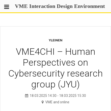
Skip
VME Interaction Design Environment
to
content
YLEINEN
VME4CHI – Human
Perspectives on
Cybersecurity research
group (JYU)
18.03.2025
14:30
-
18.03.2025
15:30
VME and online