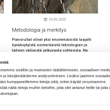
03.06.2025
Metodologia ja merkitys
Pianorullat olivat yksi ensimmäisistä laajalti
hyväksytyistä esimerkeistä teknologian ja
taiteen välisestä jatkuvasta suhteesta. Ne
i
mallinnettiin Jacquard-kutomakoneiden
käyttämien reikäkorttien mukaan, jotka
teitä
onnistuneesti käänsivät ihmisen aikomuksen
mamme sisällön ja mainosten räätälöimiseen, sosiaalisen medi
koneen toiminnaksi, luoden pohjan
n ja kävijämäärämme analysoimiseen. Lisäksi jaamme sosiaali
koodaukselle ja lopulta tekoälylle.
alan kumppaneillemme tietoja siitä, miten käytät sivustoamme.
näitä tietoja muihin tietoihin, joita olet antanut heille tai joita 
Lue lisää
palvelujaan.