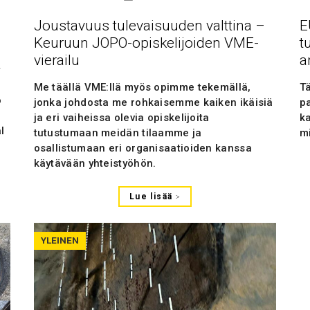
Joustavuus tulevaisuuden valttina –
E
Keuruun JOPO-opiskelijoiden VME-
t
vierailu
a
y
d
Me täällä VME:llä myös opimme tekemällä,
T
o
jonka johdosta me rohkaisemme kaiken ikäisiä
pa
ja eri vaiheissa olevia opiskelijoita
k
l
tutustumaan meidän tilaamme ja
m
osallistumaan eri organisaatioiden kanssa
käytävään yhteistyöhön.
Lue lisää
YLEINEN