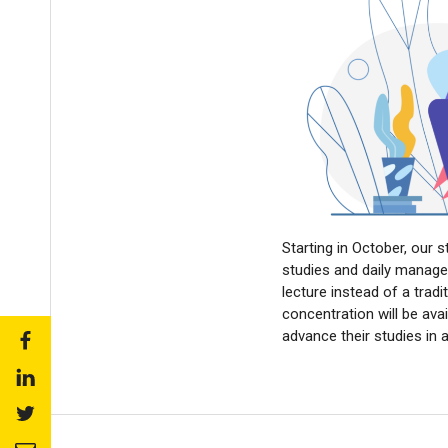
Starting in October, our 
studies and daily manage
lecture instead of a tradi
concentration will be ava
advance their studies in
Share
to:
Share
facebook
to:
Share
linkedin
to: