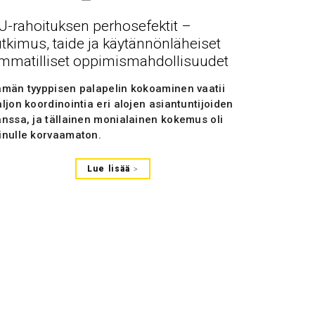
U-rahoituksen perhosefektit –
utkimus, taide ja käytännönläheiset
mmatilliset oppimismahdollisuudet
ämän tyyppisen palapelin kokoaminen vaatii
ljon koordinointia eri alojen asiantuntijoiden
anssa, ja tällainen monialainen kokemus oli
inulle korvaamaton.
Lue lisää