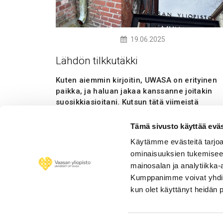
19.06.2025
Lähdön tilkkutäkki
Kuten aiemmin kirjoitin, UWASA on erityinen
paikka, ja haluan jakaa kanssanne joitakin
suosikkiasioitani. Kutsun tätä viimeistä
blogikirjoitustani tilkkutäkiksi – satunnaiseks
kokoelmaksi palasia, jotka yhdessä
Tämä sivusto käyttää eväs
muodostavat kauniin kokonaisuuden.
Käytämme evästeitä tarjoa
ominaisuuksien tukemisee
Lue lisää
mainosalan ja analytiikka-
Kumppanimme voivat yhdistää 
kun olet käyttänyt heidän 