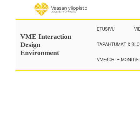
Skip
to
content
ETUSIVU
VI
VME Interaction
Design
TAPAHTUMAT & BLO
Environment
VME4CHI – MONITIE