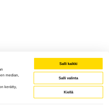
Salli kaikki
an
sen median,
Salli valinta
on kerätty,
Kiellä