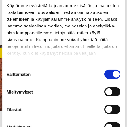
Käytämme evästeitä tarjoamamme sisällön ja mainosten
räätälöimiseen, sosiaalisen median ominaisuuksien
28.01.2023
tukemiseen ja kävijämäärämme analysoimiseen. Lisäksi
Luottamuksesta ja sen
jaamme sosiaalisen median, mainosalan ja analytiikka-
puutteesta
alan kumppaneillemme tietoja siitä, miten käytät
sivustoamme. Kumppanimme voivat yhdistää näitä
tietoja muihin tietoihin, joita olet antanut heille tai joita on
kerätty, kun olet käyttänyt heidän palvelujaan.
YLEINEN
Suostumuksen
Välttämätön
valinta
Mieltymykset
Tilastot
01.04.2022
Markkinointi