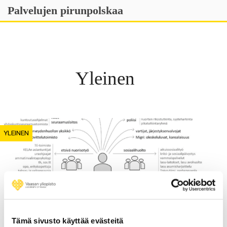
Skip
Palvelujen pirunpolskaa
to
content
Yleinen
YLEINEN
Tämä sivusto käyttää evästeitä