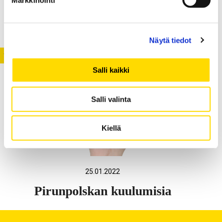
Nuorten palvelutarpeet ja
ammattilaisten yhteistyö
Näytä tiedot
YLEINEN
Salli kaikki
Salli valinta
Kiellä
25.01.2022
Pirunpolskan kuulumisia