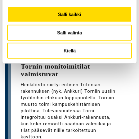
Salli kaikki
Salli valinta
Kiellä
ELOKUU 2020
Tornin monitoimitilat
valmistuvat
Henkilöstö siirtyi entisen Tritonian-
rakennuksen (nyk. Ankkuri) Torniin uusiin
työtiloihin elokuun loppupuolella. Torniin
muutto toimi kampuskehittämisen
pilottina. Tulevaisuudessa Torni
integroituu osaksi Ankkuri-rakennusta,
kun koko remontti saadaan valmiiksi ja
tilat pääsevät niille tarkoitettuun
käyttöön.