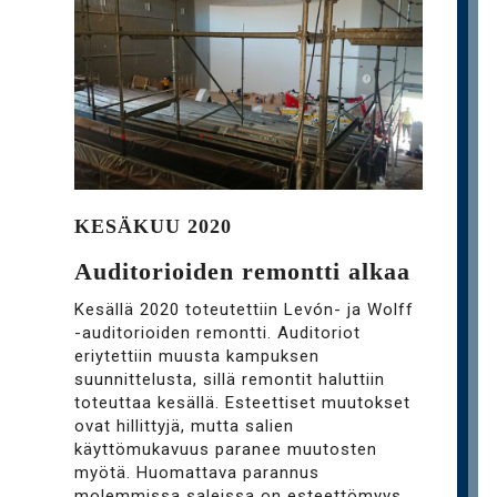
KESÄKUU 2020
Auditorioiden remontti alkaa
Kesällä 2020 toteutettiin Levón- ja Wolff
-auditorioiden remontti. Auditoriot
eriytettiin muusta kampuksen
suunnittelusta, sillä remontit haluttiin
toteuttaa kesällä. Esteettiset muutokset
ovat hillittyjä, mutta salien
käyttömukavuus paranee muutosten
myötä. Huomattava parannus
molemmissa saleissa on esteettömyys.