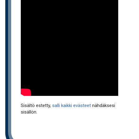
Sisältö estetty,
salli kaikki evästeet
nähdäksesi
sisällön.