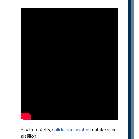
Sisältö estetty,
salli kaikki evästeet
nähdäksesi
sisällön.