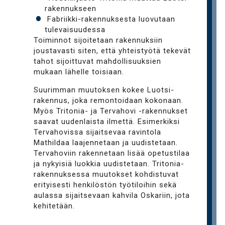
rakennukseen
Fabriikki-rakennuksesta luovutaan
tulevaisuudessa
Toiminnot sijoitetaan rakennuksiin
joustavasti siten, että yhteistyötä tekevät
tahot sijoittuvat mahdollisuuksien
mukaan lähelle toisiaan.
Suurimman muutoksen kokee Luotsi-
rakennus, joka remontoidaan kokonaan.
Myös Tritonia- ja Tervahovi -rakennukset
saavat uudenlaista ilmettä. Esimerkiksi
Tervahovissa sijaitsevaa ravintola
Mathildaa laajennetaan ja uudistetaan.
Tervahoviin rakennetaan lisää opetustilaa
ja nykyisiä luokkia uudistetaan. Tritonia-
rakennuksessa muutokset kohdistuvat
erityisesti henkilöstön työtiloihin sekä
aulassa sijaitsevaan kahvila Oskariin, jota
kehitetään.