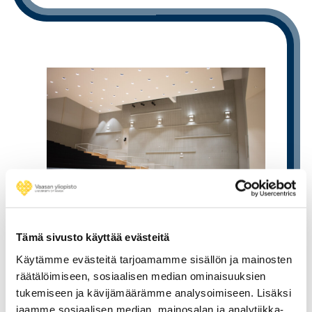
ELOKUU 2021
Tämä sivusto käyttää evästeitä
Käytämme evästeitä tarjoamamme sisällön ja mainosten
Uudistettu Levón-auditorio
räätälöimiseen, sosiaalisen median ominaisuuksien
käyttöön
tukemiseen ja kävijämäärämme analysoimiseen. Lisäksi
Kampuskehityksen edetessä suunnitelma
jaamme sosiaalisen median, mainosalan ja analytiikka-