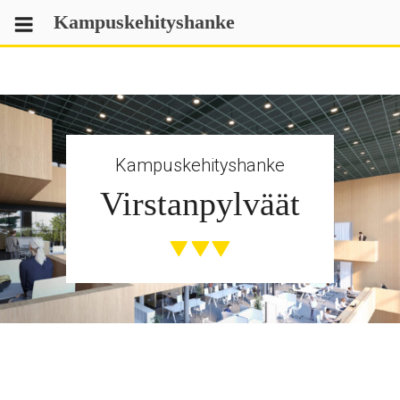
Skip
Kampuskehityshanke
to
content
Kampuskehityshanke
Virstanpylväät