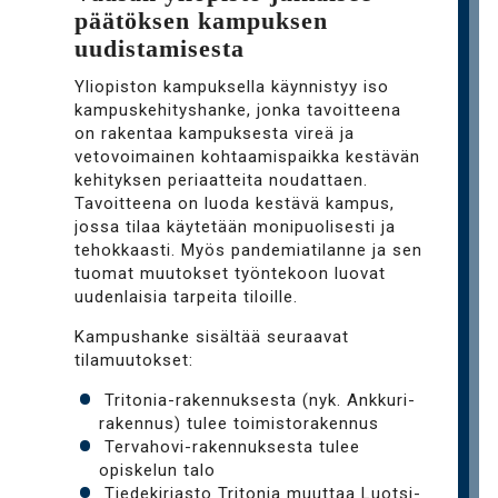
päätöksen kampuksen
uudistamisesta
Yliopiston kampuksella käynnistyy iso
kampuskehityshanke, jonka tavoitteena
on rakentaa kampuksesta vireä ja
vetovoimainen kohtaamispaikka kestävän
kehityksen periaatteita noudattaen.
Tavoitteena on luoda kestävä kampus,
jossa tilaa käytetään monipuolisesti ja
tehokkaasti. Myös pandemiatilanne ja sen
tuomat muutokset työntekoon luovat
uudenlaisia tarpeita tiloille.
Kampushanke sisältää seuraavat
tilamuutokset:
Tritonia-rakennuksesta (nyk. Ankkuri-
rakennus) tulee toimistorakennus
Tervahovi-rakennuksesta tulee
opiskelun talo
Tiedekirjasto Tritonia muuttaa Luotsi-