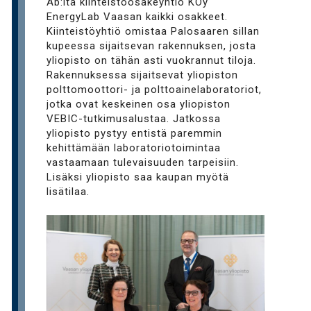
Ab:ltä kiinteistöosakeyhtiö KOy
EnergyLab Vaasan kaikki osakkeet.
Kiinteistöyhtiö omistaa Palosaaren sillan
kupeessa sijaitsevan rakennuksen, josta
yliopisto on tähän asti vuokrannut tiloja.
Rakennuksessa sijaitsevat yliopiston
polttomoottori- ja polttoainelaboratoriot,
jotka ovat keskeinen osa yliopiston
VEBIC-tutkimusalustaa. Jatkossa
yliopisto pystyy entistä paremmin
kehittämään laboratoriotoimintaa
vastaamaan tulevaisuuden tarpeisiin.
Lisäksi yliopisto saa kaupan myötä
lisätilaa.