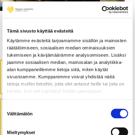
30.09.2020
Auditorioiden remontin
Tämä sivusto käyttää evästeitä
ensimmäinen osa valmistui
Käytämme evästeitä tarjoamamme sisällön ja mainosten
räätälöimiseen, sosiaalisen median ominaisuuksien
tukemiseen ja kävijämäärämme analysoimiseen. Lisäksi
jaamme sosiaalisen median, mainosalan ja analytiikka-
Haku
alan kumppaneillemme tietoja siitä, miten käytät
sivustoamme. Kumppanimme voivat yhdistää näitä
Haku
ETSI:
tietoja muihin tietoihin, joita olet antanut heille tai joita on
kerätty, kun olet käyttänyt heidän palvelujaan.
Suostumuksen
Kaikki uutiset
Välttämätön
valinta
huhtikuu 2023
(1)
Mieltymykset