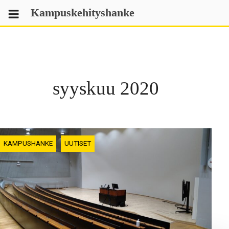
Skip
Kampuskehityshanke
to
content
syyskuu 2020
KAMPUSHANKE
UUTISET