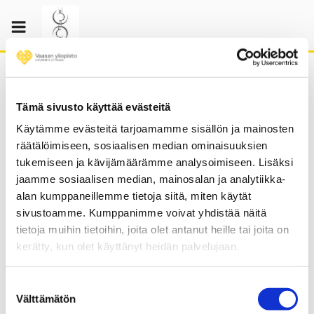
Skip
to
content
Tämä sivusto käyttää evästeitä
Käytämme evästeitä tarjoamamme sisällön ja mainosten
Welcome to VAKKI
räätälöimiseen, sosiaalisen median ominaisuuksien
tukemiseen ja kävijämäärämme analysoimiseen. Lisäksi
Communication Research
jaamme sosiaalisen median, mainosalan ja analytiikka-
Association’s website
alan kumppaneillemme tietoja siitä, miten käytät
sivustoamme. Kumppanimme voivat yhdistää näitä
tietoja muihin tietoihin, joita olet antanut heille tai joita on
kerätty, kun olet käyttänyt heidän palvelujaan.
For over 40 years, VAKKI
Communication
Research Association has
Suostumuksen
been actively
Välttämätön
valinta
linking,
developing and