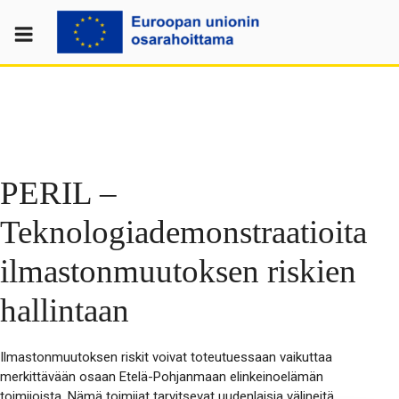
Skip
to
content
PERIL –
Teknologiademonstraatioita
ilmastonmuutoksen riskien
hallintaan
Ilmastonmuutoksen riskit voivat toteutuessaan vaikuttaa
merkittävään osaan Etelä-Pohjanmaan elinkeinoelämän
toimijoista. Nämä toimijat tarvitsevat uudenlaisia välineitä