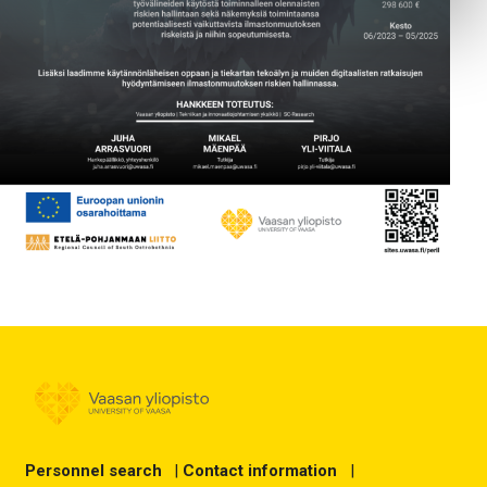
Personnel search
|
Contact information
|