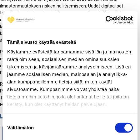
ilmastonmuutoksen riskien hallitsemiseen. Uudet digitaaliset
teknologiat, erityisesti tekoäly, avaavat uusia mahdollisuuksia
riskienhallinnan kehittämiseksi. Maakunnassa tarvitaan
kokeiluja ja kokemuksia uusien digitaalisten ratkaisujen
käytöstä, joilla ilmastonmuutoksen riskejä käsitellään
systemaattisesti.
Tämä sivusto käyttää evästeitä
PERIL-hankkeessa kehitettiin teknologiademonstraatioita, joilla
Käytämme evästeitä tarjoamamme sisällön ja mainosten
maakunnassa pilotoitiin mm. tekoälyä hyödyntäviä uusia
räätälöimiseen, sosiaalisen median ominaisuuksien
ratkaisuja ilmastonmuutoksen riskien tunnistamiseen sekä
tukemiseen ja kävijämäärämme analysoimiseen. Lisäksi
hallitsemiseen.
jaamme sosiaalisen median, mainosalan ja analytiikka-
alan kumppaneillemme tietoja siitä, miten käytät
Rahoitus: Euroopan aluekehitysrahasto (EAKR), Etelä-
sivustoamme. Kumppanimme voivat yhdistää näitä
Pohjanmaan liitto
tietoja muihin tietoihin, joita olet antanut heille tai joita on
Toteutusaika:
1.6.2023 – 31.5.2025
kerätty, kun olet käyttänyt heidän palvelujaan.
Hankekoodi: A80042
Lataa PERIL-hankejuliste
Suostumuksen
Välttämätön
valinta