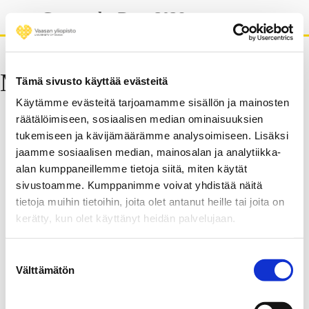
Skip
Geography Days 2026
to
content
Map of campus area
Tämä sivusto käyttää evästeitä
Käytämme evästeitä tarjoamamme sisällön ja mainosten
räätälöimiseen, sosiaalisen median ominaisuuksien
tukemiseen ja kävijämäärämme analysoimiseen. Lisäksi
jaamme sosiaalisen median, mainosalan ja analytiikka-
alan kumppaneillemme tietoja siitä, miten käytät
sivustoamme. Kumppanimme voivat yhdistää näitä
tietoja muihin tietoihin, joita olet antanut heille tai joita on
kerätty, kun olet käyttänyt heidän palvelujaan.
Suostumuksen
Välttämätön
valinta