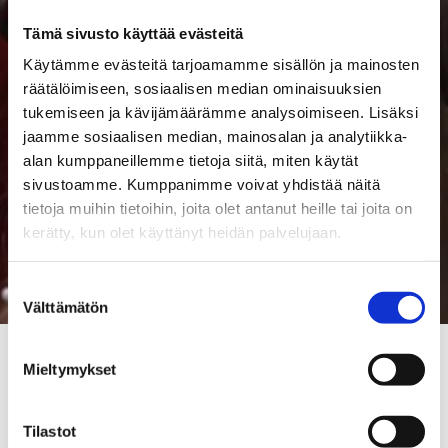
<br> <a
Tämä sivusto käyttää evästeitä
href="https://merkkiin.fi/tapahtumat/se
minaari-pilaako-tiktok-nuoret-ja-
Käytämme evästeitä tarjoamamme sisällön ja mainosten
journalismin-tutkimusnakokulmia-
räätälöimiseen, sosiaalisen median ominaisuuksien
tukemiseen ja kävijämäärämme analysoimiseen. Lisäksi
tiktokin-kayttoon/">Our closing
jaamme sosiaalisen median, mainosalan ja analytiikka-
seminar</a> will take place on February
alan kumppaneillemme tietoja siitä, miten käytät
16th from 1 pm to 3 pm at Museum
sivustoamme. Kumppanimme voivat yhdistää näitä
Merkki in Helsinki. Welcome!
tietoja muihin tietoihin, joita olet antanut heille tai joita on
kerätty, kun olet käyttänyt heidän palvelujaan.
Suostumuksen
Välttämätön
valinta
Mieltymykset
We're on TikTok!
Tilastot