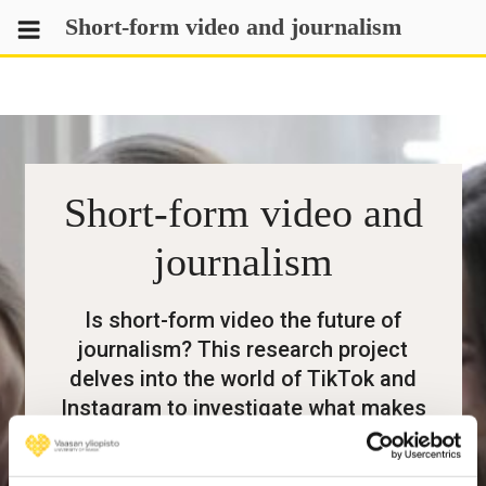
Skip
Short-form video and journalism
to
content
Short-form video and
journalism
Is short-form video the future of
journalism? This research project
delves into the world of TikTok and
Instagram to investigate what makes
or breaks journalism in this format and
in the eyes of young adult Finns. <br>