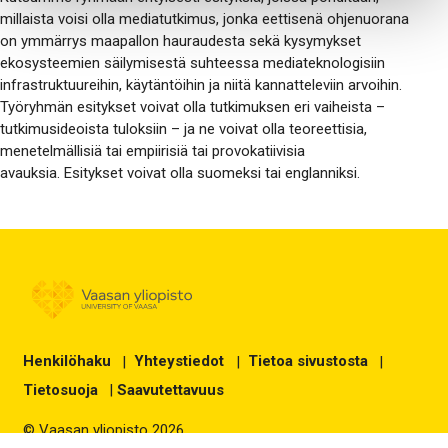
millaista voisi olla mediatutkimus, jonka eettisenä ohjenuorana
on ymmärrys maapallon hauraudesta sekä kysymykset
ekosysteemien säilymisestä suhteessa mediateknologisiin
infrastruktuureihin, käytäntöihin ja niitä kannatteleviin arvoihin.
Työryhmän esitykset voivat olla tutkimuksen eri vaiheista –
tutkimusideoista tuloksiin – ja ne voivat olla teoreettisia,
menetelmällisiä tai empiirisiä tai provokatiivisia
avauksia. Esitykset voivat olla suomeksi tai englanniksi.
Henkilöhaku
|
Yhteystiedot
|
Tietoa sivustosta
|
Tietosuoja
|
Saavutettavuus
© Vaasan yliopisto 2026