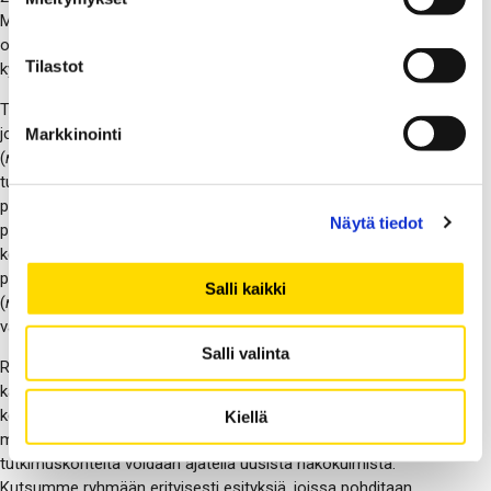
Millaista olisi ekologisesti kestävä mediateknologia? Millaista
olisi mediatutkimus, joka yhdistäisi tutkimusperinteen juuret ja
Tilastot
kysymykset ekologisesta kestävyydestä
Työryhmässä haastamme tutkimuksellista lähestymistapaa,
jonka perustana on keskittyminen ongelmiin ja huolenaiheisiin
Markkinointi
(
matters of concern
, Latour 2004). Kuten feministinen hoivan
tutkija Maria Puig de la Bellacasa (2017) esittää, rajautuminen
pelkkään ongelmien tunnistamiseen jää helposti yleiseksi ja
Näytä tiedot
persoonattomaksi ja on siksi riittämätöntä
kestävyysongelmien ratkaisemiseksi. Hänen ehdottamansa
provokatiivinen feministinen vaihtoehto on keskittyä hoivaan
Salli kaikki
(
matters of care
) ja ”mahdollisimman hyvien” eettis-poliittisten
vaihtoehtojen kuvittelemiseen.
Salli valinta
Ryhmään kutsutaan esityksiä, joissa tarkastellaan, millainen
kasvualusta on monitieteinen mediatutkimusta ja
kestävyyskysymyksiä yhdistelevä kenttä, ja miten sen myötä
Kiellä
mediatutkimuksen perinteitä, teorioita, menetelmiä, käsitteitä ja
tutkimuskohteita voidaan ajatella uusista näkökulmista.
Kutsumme ryhmään erityisesti esityksiä, joissa pohditaan,