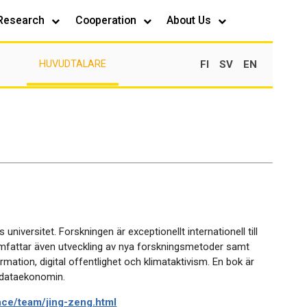
Research
Cooperation
About Us
FI
SV
EN
HUVUDTALARE
ersitet. Forskningen är exceptionellt internationell till
ar omfattar även utveckling av nya forskningsmetoder samt
mation, digital offentlighet och klimataktivism. En bok är
h dataekonomin.
nce/team/jing-zeng.html