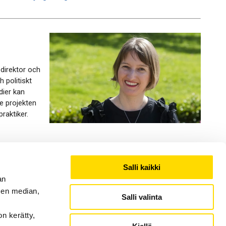
direktor och
 politiskt
dier kan
de projekten
raktiker.
Salli kaikki
an
sen median,
Salli valinta
ction
on kerätty,