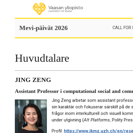
Skip
to
content
Mevi-päivät 2026
CALL FOR
Huvudtalare
JING ZENG
Assistant Professor i computational social and com
Jing Zeng arbetar som assistant professor
sin karaktär och fokuserar särskilt på de 
frågor inom interkulturell och visuell kom
under utgivning (
Alt Platforms
, Polity Pre
Profil:
https://www.ikmz.uzh.ch/en/res