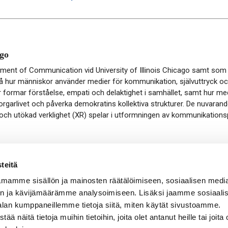
ago
ment of Communication vid University of Illinois Chicago samt som 
hur människor använder medier för kommunikation, självuttryck och
formar förståelse, empati och delaktighet i samhället, samt hur me
orgarlivet och påverka demokratins kollektiva strukturer. De nuvaran
AI) och utökad verklighet (XR) spelar i utformningen av kommunikationsp
teitä
mamme sisällön ja mainosten räätälöimiseen, sosiaalisen medi
n ja kävijämäärämme analysoimiseen. Lisäksi jaamme sosiaali
alan kumppaneillemme tietoja siitä, miten käytät sivustoamme.
search
|
Contact information
|
About the website
|
Data prote
näitä tietoja muihin tietoihin, joita olet antanut heille tai joita 