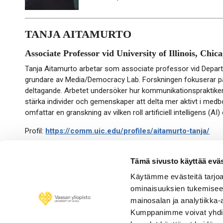
TANJA AITAMURTO
Associate Professor vid University of Illinois, Chic
Tanja Aitamurto arbetar som associate professor vid Depart
grundare av Media/Democracy Lab. Forskningen fokuserar på 
deltagande. Arbetet undersöker hur kommunikationspraktiker 
stärka individer och gemenskaper att delta mer aktivt i medb
omfattar en granskning av vilken roll artificiell intelligens (
Profil:
https://comm.uic.edu/profiles/aitamurto-tanja/
Hemsida:
https://tanjaaitamurto.com/
Tämä sivusto käyttää eväs
Käytämme evästeitä tarjoa
ominaisuuksien tukemisee
mainosalan ja analytiikka-
Personnel 
Kumppanimme voivat yhdistää 