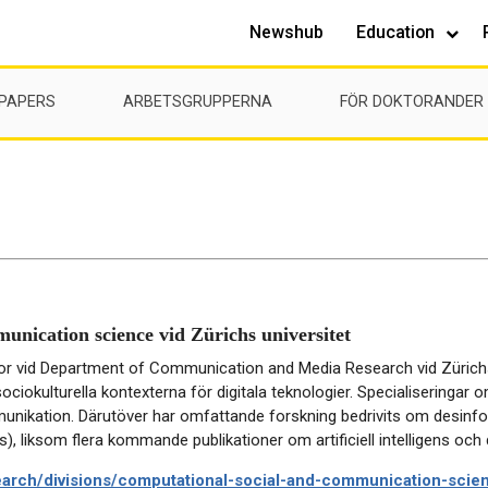
Newshub
Education
 PAPERS
ARBETSGRUPPERNA
FÖR DOKTORANDER
munication science vid Zürichs universitet
 vid Department of Communication and Media Research vid Zürichs univ
sociokulturella kontexterna för digitala teknologier. Specialisering
munikation. Därutöver har omfattande forskning bedrivits om desinfor
ss), liksom flera kommande publikationer om artificiell intelligens oc
earch/divisions/computational-social-and-communication-scie