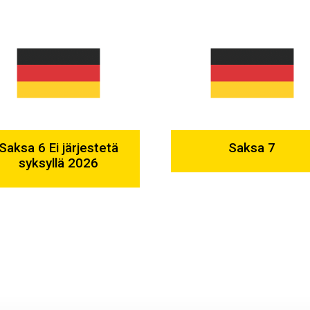
Saksa 6 Ei järjestetä
Saksa 7
syksyllä 2026