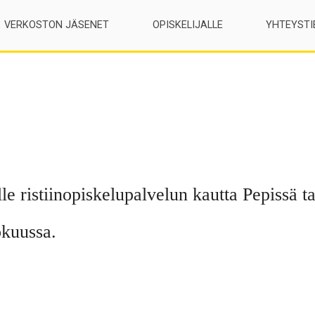
VERKOSTON JÄSENET
OPISKELIJALLE
YHTEYSTI
e ristiinopiskelupalvelun kautta Pepissä t
okuussa.