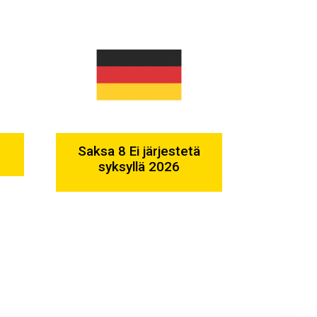
Saksa 8 Ei järjestetä
syksyllä 2026