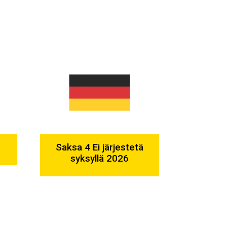
Saksa 4 Ei järjestetä
syksyllä 2026