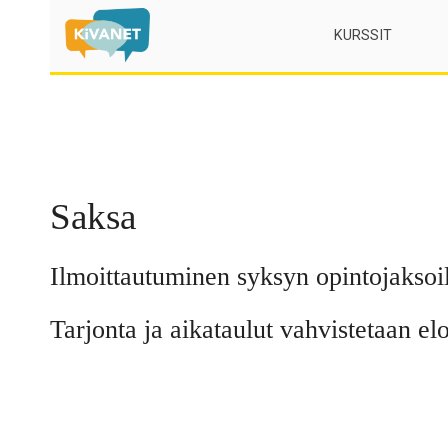
Skip
KURSSIT
to
content
Saksa
Ilmoittautuminen syksyn opintojaksoill
Tarjonta ja aikataulut vahvistetaan el