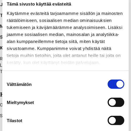
Tämä sivusto käyttää evästeitä
Jaana Puskala
, yliopistonlehtori
Käytämme evästeitä tarjoamamme sisällön ja mainosten
Tiina Sorvali
, yliopistonlehtori
räätälöimiseen, sosiaalisen median ominaisuuksien
Mirjam Särs
, yliopisto-opettaja
tukemiseen ja kävijämäärämme analysoimiseen. Lisäksi
jaamme sosiaalisen median, mainosalan ja analytiikka-
Sannina Sjöberg
, projektitutkija
alan kumppaneillemme tietoja siitä, miten käytät
Konferenssiavustajat:
sivustoamme. Kumppanimme voivat yhdistää näitä
tietoja muihin tietoihin, joita olet antanut heille tai joita on
Rasheda Akter, Meeri Jokela, Shidhanshu Khandelwal, Sanni
kerätty, kun olet käyttänyt heidän palvelujaan.
Lager, Rosa Savela, Kartik Sharma, Juho Tepsa ja Valtteri
Tuohiniemi
Suostumuksen
Välttämätön
valinta
Ky­sy­myk­siä Kie­li­kes­kus­päi­viin liit­tyen?
Mieltymykset
kielike
skuspaivat@uwasa.fi
Ota yhteyttä
Sähköposti: etunimi.sukunimi@uwasa.fi
Tilastot