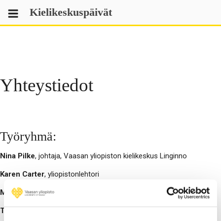
Skip
Kielikeskuspäivät
to
content
Yhteystiedot
Työryhmä:
Nina Pilke
, johtaja, Vaasan yliopiston kielikeskus Linginno
Karen Carter
, yliopistonlehtori
Mia Mäki-Ista
, yliopisto-opettaja
Tony Nyström
, yliopisto-opettaja