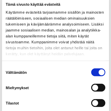
Investigame on Vaasan ja Tampereen yliopistojen, Pellervon
Tämä sivusto käyttää evästeitä
taloustutkimus PTT:n sekä Nuorten NYT:in yhteishanke, joka
tekee nuorista parempia ja vastuullisempia sijoittajia. Hanke
Käytämme evästeitä tarjoamamme sisällön ja mainosten
yhdistää taloustieteen, käyttäytymistieteet ja vastuullisen
räätälöimiseen, sosiaalisen median ominaisuuksien
sijoittamisen pelillisiin oppimisratkaisuihin.
tukemiseen ja kävijämäärämme analysoimiseen. Lisäksi
jaamme sosiaalisen median, mainosalan ja analytiikka-
Hankkeen tuotoksia ovat CESIM Stocks -
osakemarkkinasimulaatio, Investigame-peli sekä Investual-
alan kumppaneillemme tietoja siitä, miten käytät
virtuaalitodellisuus. Niiden avulla toisen asteen ja
sivustoamme. Kumppanimme voivat yhdistää näitä
korkeakoulujen opiskelijat harjoittelevat salkunrakennusta,
tietoja muihin tietoihin, joita olet antanut heille tai joita on
tunnistavat ja korjaavat päätöksenteon vinoumia sekä ottavat
kerätty, kun olet käyttänyt heidän palvelujaan.
vastuullisuuden osaksi sijoitusvalintoja. Investigame tuottaa
sekä korkeatasoista tieteellistä tutkimusta ja luo laajalti
hyödynnettäviä pelillisiä oppimistyökaluja.
Suostumuksen
Välttämätön
valinta
Kumppanina toimii peliyritys CESIM. Hanketta rahoittivat
Suomen Akatemian strategisen tutkimuksen neuvosto (STN) ja
Nasdaq Nordic Foundation.
Mieltymykset
Tilastot