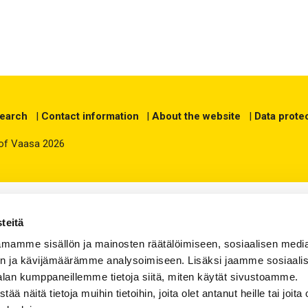
search
|
Contact information
|
About the website
|
Data prote
 of Vaasa 2026
teitä
mamme sisällön ja mainosten räätälöimiseen, sosiaalisen medi
n ja kävijämäärämme analysoimiseen. Lisäksi jaamme sosiaali
alan kumppaneillemme tietoja siitä, miten käytät sivustoamme.
näitä tietoja muihin tietoihin, joita olet antanut heille tai joita 