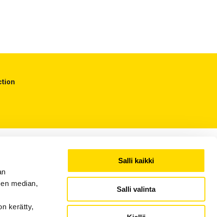
ction
Salli kaikki
an
sen median,
Salli valinta
on kerätty,