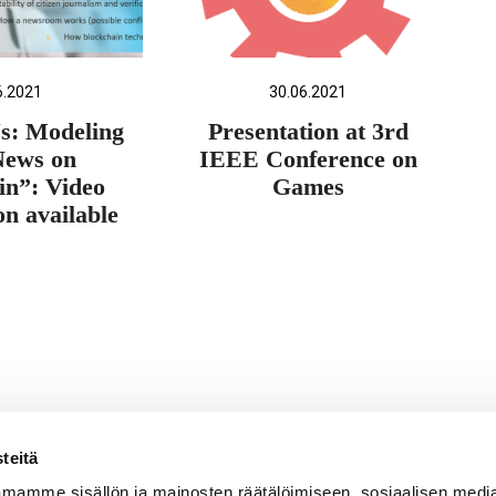
6.2021
30.06.2021
s: Modeling
Presentation at 3rd
News on
IEEE Conference on
in”: Video
Games
on available
teitä
mamme sisällön ja mainosten räätälöimiseen, sosiaalisen medi