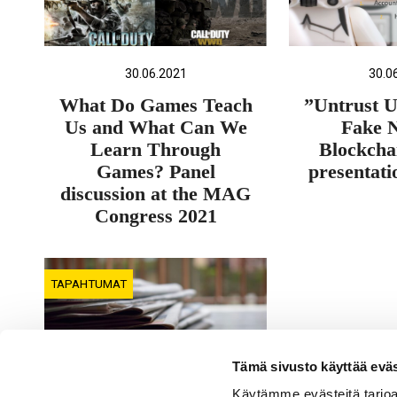
30.06.2021
30.0
What Do Games Teach
”Untrust U
Us and What Can We
Fake 
Learn Through
Blockcha
Games? Panel
presentati
discussion at the MAG
Congress 2021
TAPAHTUMAT
Tämä sivusto käyttää eväs
Käytämme evästeitä tarjoa