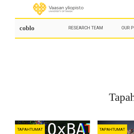
Skip
to
content
coblo
RESEARCH TEAM
OUR P
Tapa
TAPAHTUMAT
TAPAHTUMAT